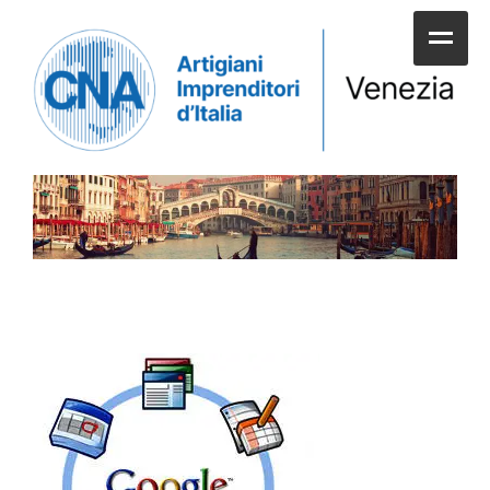
HOME
CHI SIAMO
SERVIZI ALLE IMPRESE
UNIONI E CATEGORIE
SERVIZI AI CITTADINI
APPUNTAMENTI E NEWS
SPORTELLI