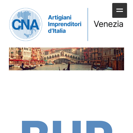
HOME
CHI SIAMO
SERVIZI ALLE IMPRESE
UNIONI E CATEGORIE
SERVIZI AI CITTADINI
APPUNTAMENTI E NEWS
SPORTELLI