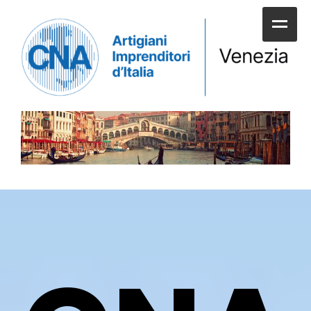
HOME
CHI SIAMO
SERVIZI ALLE IMPRESE
UNIONI E CATEGORIE
SERVIZI AI CITTADINI
APPUNTAMENTI E NEWS
SPORTELLI