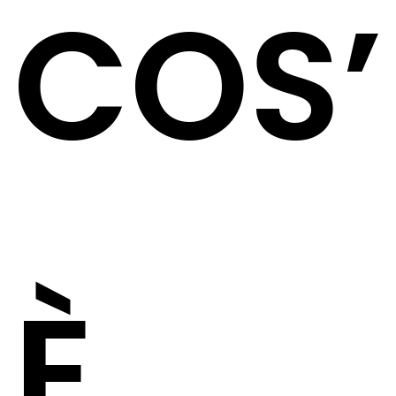
COS’
È