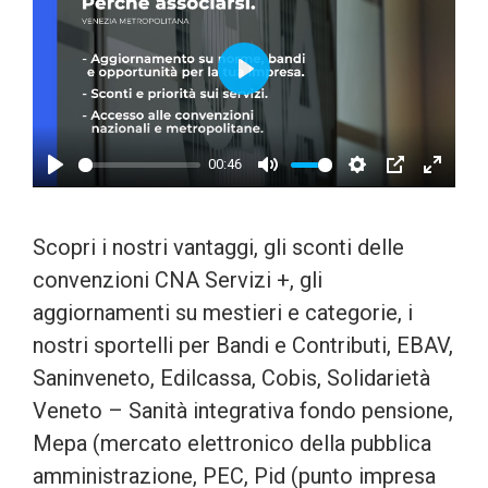
Play
00:46
Play
Mute
Settings
PIP
Enter
fulls
Scopri i nostri vantaggi, gli sconti delle
convenzioni CNA Servizi +, gli
aggiornamenti su mestieri e categorie, i
nostri sportelli per Bandi e Contributi, EBAV,
Saninveneto, Edilcassa, Cobis, Solidarietà
Veneto – Sanità integrativa fondo pensione,
Mepa (mercato elettronico della pubblica
amministrazione, PEC, Pid (punto impresa