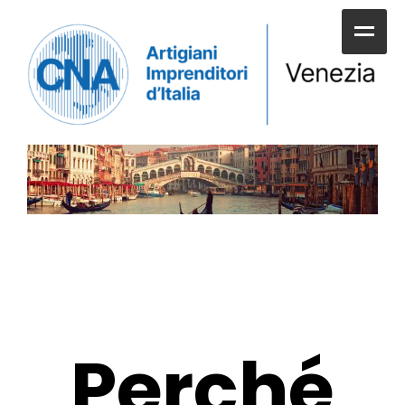
HOME
CHI SIAMO
SERVIZI ALLE IMPRESE
UNIONI E CATEGORIE
SERVIZI AI CITTADINI
APPUNTAMENTI E NEWS
Perché
SPORTELLI