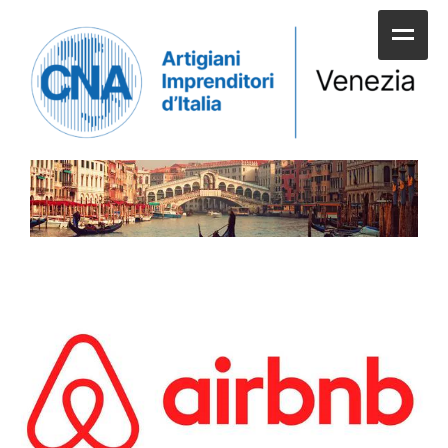
HOME
CHI SIAMO
SERVIZI ALLE IMPRESE
UNIONI E CATEGORIE
SERVIZI AI CITTADINI
APPUNTAMENTI E NEWS
SPORTELLI