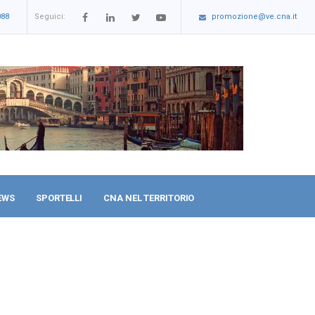
088
Seguici:
promozione@ve.cna.it
EWS
SPORTELLI
CNA NEL TERRITORIO