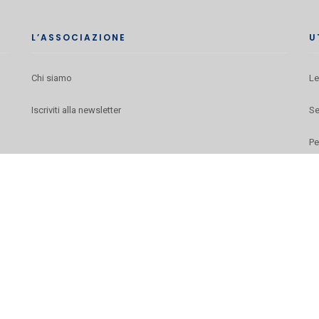
L’ASSOCIAZIONE
U
Chi siamo
Le
Iscriviti alla newsletter
Se
Pe
Co