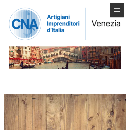
HOME
CHI SIAMO
SERVIZI ALLE IMPRESE
UNIONI E CATEGORIE
SERVIZI AI CITTADINI
APPUNTAMENTI E NEWS
SPORTELLI