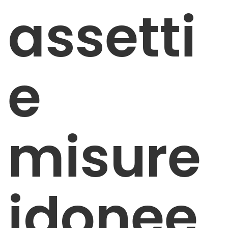
assetti
e
misure
idonee