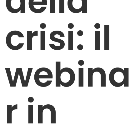
della
crisi: il
webina
r in