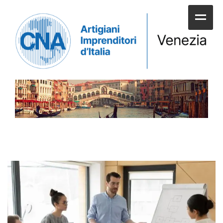
HOME
CHI SIAMO
SERVIZI ALLE IMPRESE
UNIONI E CATEGORIE
SERVIZI AI CITTADINI
APPUNTAMENTI E NEWS
SPORTELLI