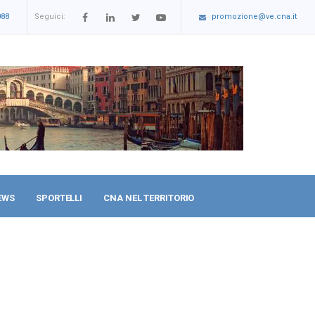
088
Seguici:
promozione@ve.cna.it
EWS
SPORTELLI
CNA NEL TERRITORIO