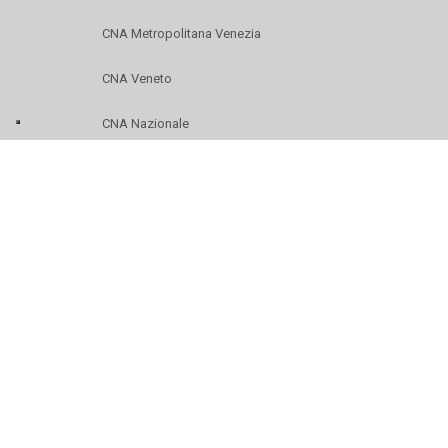
CNA Metropolitana Venezia
CNA Veneto
CNA Nazionale
Copyrights © 2021.
CNA Metropolitana Venezia