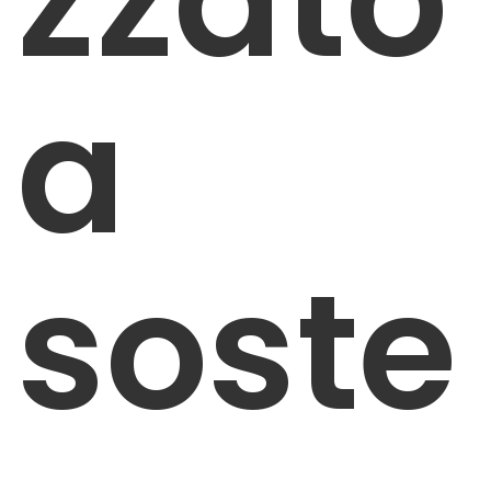
a
soste