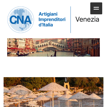
HOME
CHI SIAMO
SERVIZI ALLE IMPRESE
UNIONI E CATEGORIE
SERVIZI AI CITTADINI
APPUNTAMENTI E NEWS
SPORTELLI