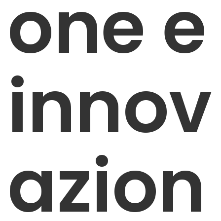
one e
innov
azion