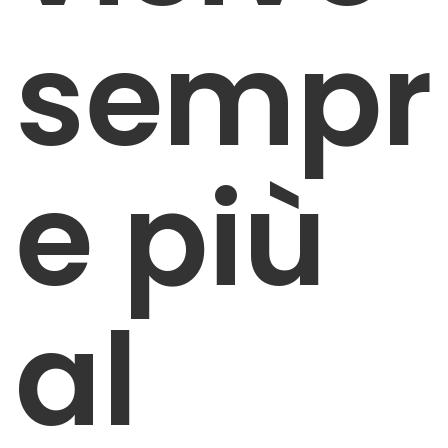
sempr
e più
al