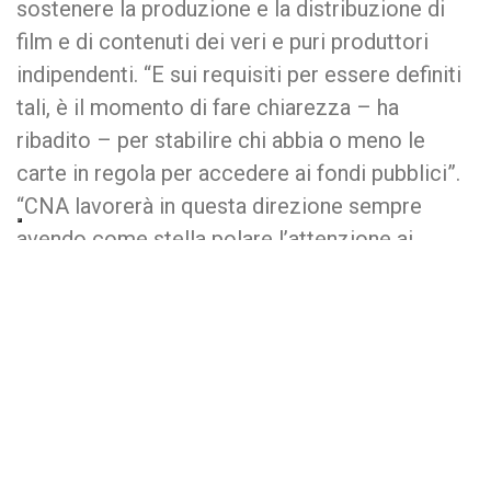
sostenere la produzione e la distribuzione di
film e di contenuti dei veri e puri produttori
indipendenti. “E sui requisiti per essere definiti
tali, è il momento di fare chiarezza – ha
ribadito – per stabilire chi abbia o meno le
carte in regola per accedere ai fondi pubblici”.
“CNA lavorerà in questa direzione sempre
avendo come stella polare l’attenzione ai
territori e una visione di filiera ampia e
inclusiva”, ha concluso Curti.
0
0
0