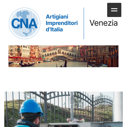
HOME
CHI SIAMO
SERVIZI ALLE IMPRESE
UNIONI E CATEGORIE
SERVIZI AI CITTADINI
APPUNTAMENTI E NEWS
SPORTELLI