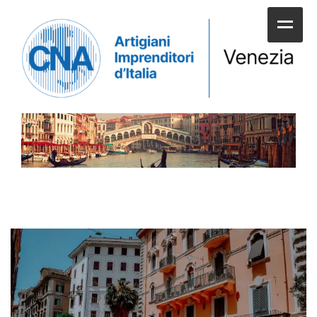
HOME
CHI SIAMO
SERVIZI ALLE IMPRESE
UNIONI E CATEGORIE
SERVIZI AI CITTADINI
APPUNTAMENTI E NEWS
SPORTELLI