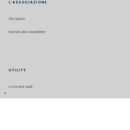
L’ASSOCIAZIONE
Chi siamo
Iscriviti alla newsletter
UTILITY
Le nostre sedi
Servizi
Perché associarsi
Come associarsi