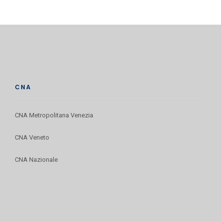
CNA
CNA Metropolitana Venezia
CNA Veneto
CNA Nazionale