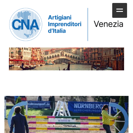
HOME
CHI SIAMO
SERVIZI ALLE IMPRESE
UNIONI E CATEGORIE
SERVIZI AI CITTADINI
APPUNTAMENTI E NEWS
SPORTELLI