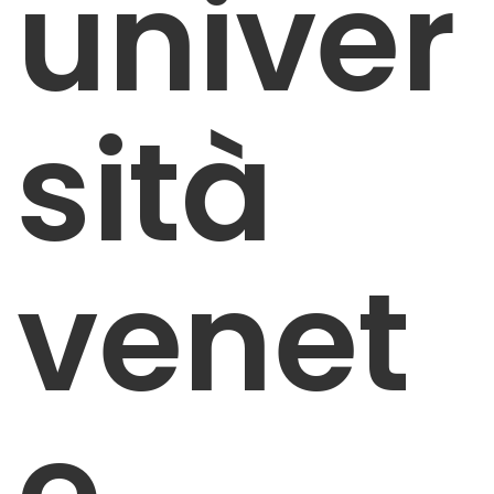
univer
sità
venet
e