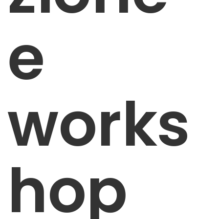
e
works
hop