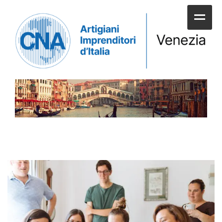
HOME
CHI SIAMO
SERVIZI ALLE IMPRESE
UNIONI E CATEGORIE
SERVIZI AI CITTADINI
APPUNTAMENTI E NEWS
SPORTELLI