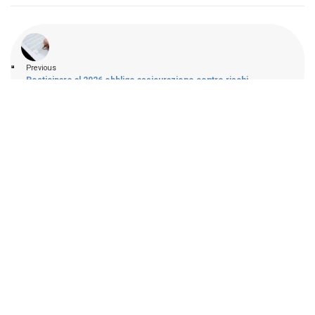
Previous
Posticipare al 2026 obbligo assicurazione contro rischi
catastrofali
Next
DDL annuale sulle PMI: il comunicato stampa
CNA