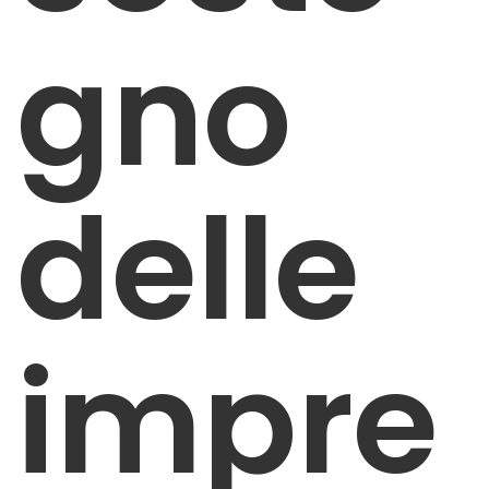
gno
delle
impre