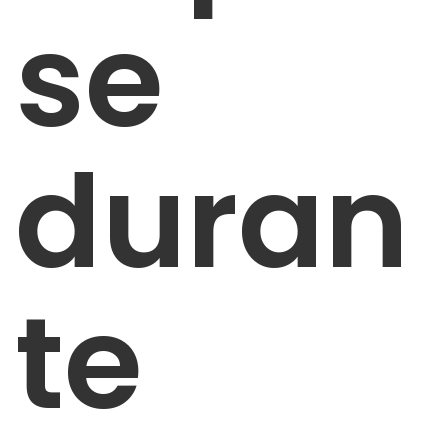
se
duran
te