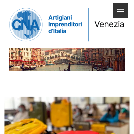
HOME
CHI SIAMO
SERVIZI ALLE IMPRESE
UNIONI E CATEGORIE
SERVIZI AI CITTADINI
APPUNTAMENTI E NEWS
SPORTELLI