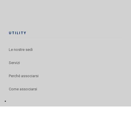
UTILITY
Le nostre sedi
Servizi
Perché associarsi
Come associarsi