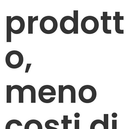
prodott
o,
meno
costi di