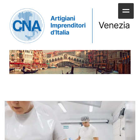
HOME
CHI SIAMO
SERVIZI ALLE IMPRESE
UNIONI E CATEGORIE
SERVIZI AI CITTADINI
APPUNTAMENTI E NEWS
SPORTELLI