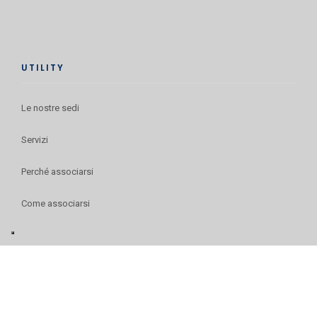
UTILITY
Le nostre sedi
Servizi
Perché associarsi
Come associarsi