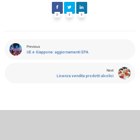
0
0
0
Previous
UE e Giappone: aggiornamenti EPA
Next
Licenza vendita prodotti alcolici