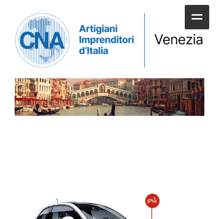
HOME
CHI SIAMO
SERVIZI ALLE IMPRESE
UNIONI E CATEGORIE
SERVIZI AI CITTADINI
APPUNTAMENTI E NEWS
SPORTELLI