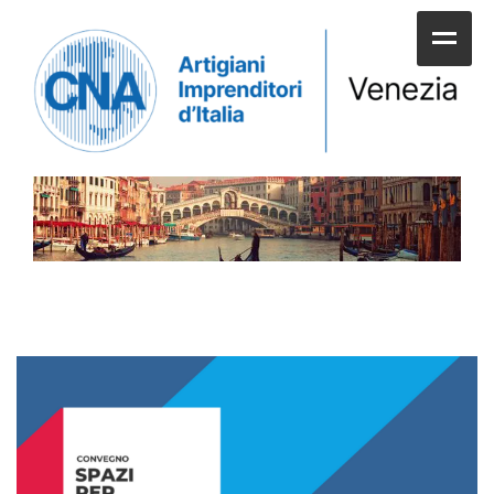
HOME
CHI SIAMO
SERVIZI ALLE IMPRESE
UNIONI E CATEGORIE
SERVIZI AI CITTADINI
APPUNTAMENTI E NEWS
SPORTELLI