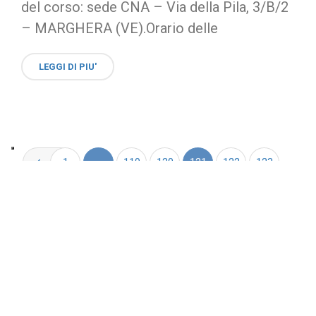
del corso: sede CNA – Via della Pila, 3/B/2
– MARGHERA (VE).Orario delle
LEGGI DI PIU'
1
…
119
120
121
122
123
…
136