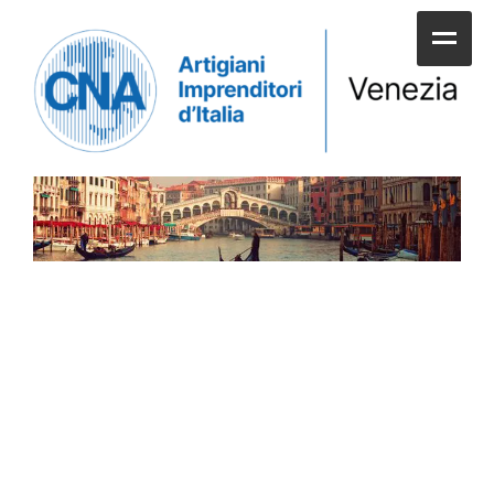
HOME
CHI SIAMO
SERVIZI ALLE IMPRESE
UNIONI E CATEGORIE
SERVIZI AI CITTADINI
APPUNTAMENTI E NEWS
SPORTELLI