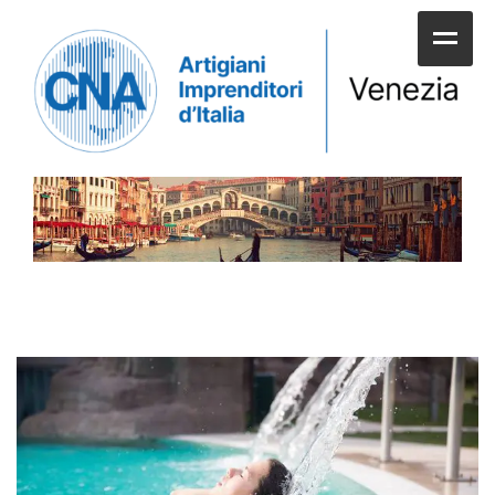
HOME
CHI SIAMO
SERVIZI ALLE IMPRESE
UNIONI E CATEGORIE
SERVIZI AI CITTADINI
APPUNTAMENTI E NEWS
SPORTELLI