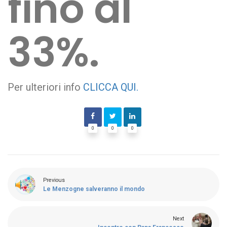
fino al
33%.
Per ulteriori info
CLICCA QUI.
0
0
0
Previous
Le Menzogne salveranno il mondo
Next