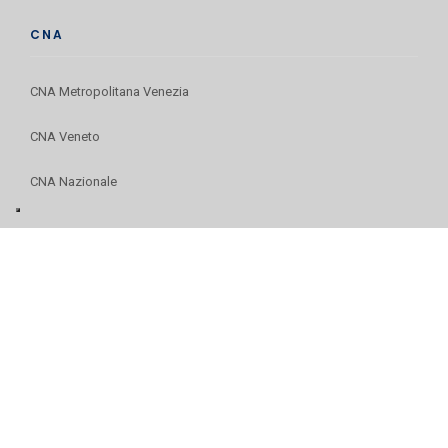
CNA
CNA Metropolitana Venezia
CNA Veneto
CNA Nazionale
L’ASSOCIAZIONE
Chi siamo
Iscriviti alla newsletter