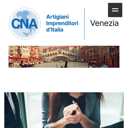
HOME
CHI SIAMO
SERVIZI ALLE IMPRESE
UNIONI E CATEGORIE
SERVIZI AI CITTADINI
APPUNTAMENTI E NEWS
SPORTELLI