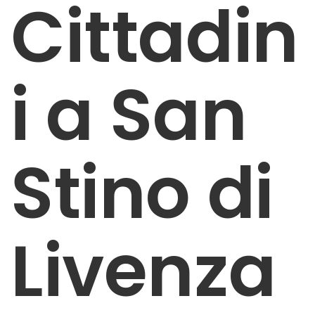
Cittadin
i a San
Stino di
Livenza