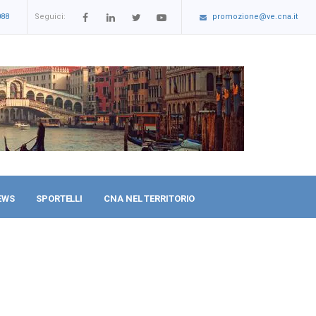
088
Seguici:
promozione@ve.cna.it
EWS
SPORTELLI
CNA NEL TERRITORIO