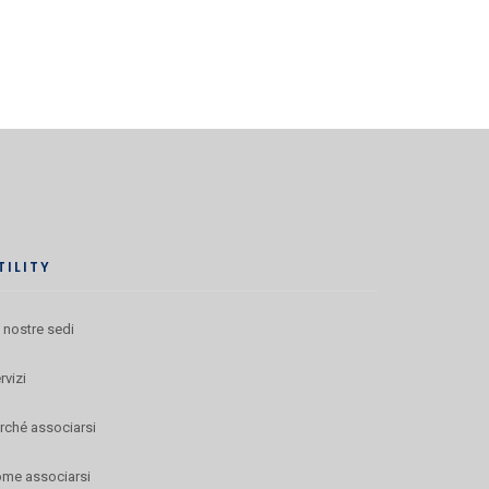
TILITY
 nostre sedi
rvizi
rché associarsi
me associarsi