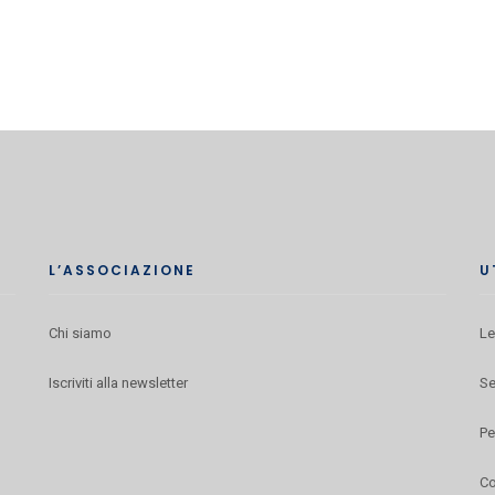
L’ASSOCIAZIONE
U
Chi siamo
Le
Iscriviti alla newsletter
Se
Pe
Co