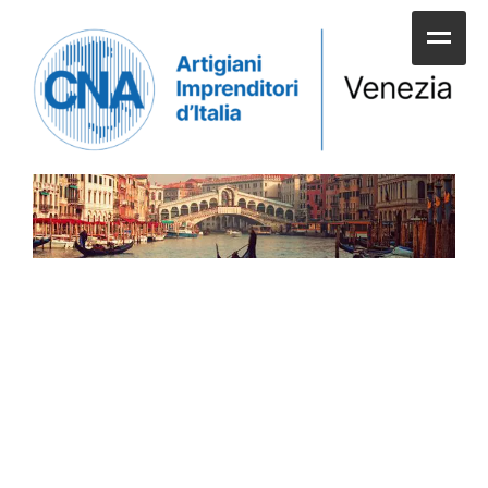
HOME
CHI SIAMO
SERVIZI ALLE IMPRESE
UNIONI E CATEGORIE
SERVIZI AI CITTADINI
APPUNTAMENTI E NEWS
SPORTELLI